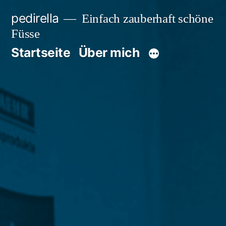
Zum
pedirella
Einfach zauberhaft schöne
Inhalt
Füsse
springen
Startseite
Über mich